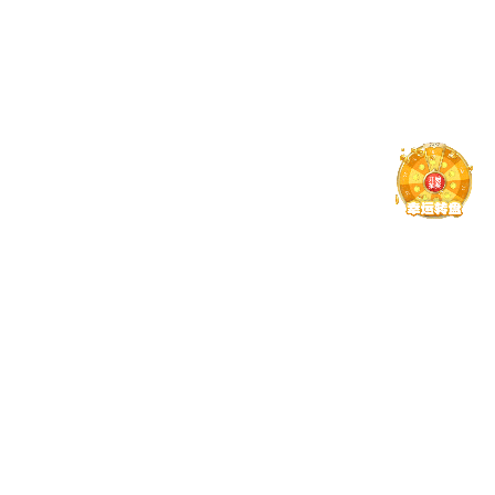
而是依靠团队合作克服困难。这种精神品质不仅增强
了球队凝聚力，也为之后的大赛奠定了基础。
战术执行方面，教练组通过科学的数据分析以及针对
性的训练，提高了球队对于各种局面的应对能力。因
此，在关键时刻，他们能够冷静处理问题，从容应对
挑战。这种综合能力提升无疑是中国足球走向成功的
重要一步。
3、社会各界支持与期待
此次U23男足夺冠后，引发了广泛关注和积极反响，
不仅媒体纷纷报道，各界人士也表达了对球队的赞赏
与期待。这反映出社会各界对于中国足球发展的重
视，以及对年轻运动员成长环境改善的迫切需求。