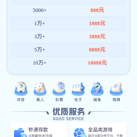
1、莫布里的潜力与发展
艾文·莫布里作为2021年NBA选秀中备受瞩目的新秀，
其独特的技术特点和全能型打法让他在联盟中迅速崭
露头角。身高2米06的他不仅具备出色的防守能力，
还拥有极佳的投篮手感，这使得他在场上能够发挥多
重角色。随着比赛经验的积累，莫布里的表现愈加成
熟，他在进攻端和防守端都展现出了极高的天赋。
此外，莫布里的职业态度也得到了教练组和队友们的
一致认可。他勤奋训练、不怕苦累，这种精神状态对
于他的成长至关重要。在过去几个赛季中，他不断提
升自己的技术水平和战术理解能力，使得球队对他的
未来充满期待。许多人认为，在适当的发展环境下，
莫布里可能会成为联盟中的顶尖球员。