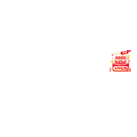
在这样的背景下，消息人士透露“莫布里换字母哥”的
交易方案未被考虑后，媒体对此进行了广泛报道，引
发了不同程度的话题讨论。有些分析师表示支持这一
决策，他们认为维持现在阵容稳定性是明智之举，有
助于未来更好的发展。而另一些评论则持不同看法，
他们认为如果有机会得到超级巨星，那么就应该毫不
犹豫地抓住机会，以提高团队战斗力。
与此同时，广大球迷也对这个话题展开了激烈辩论。
一部分粉丝高度期待看到更多明星汇聚一堂，共同争
夺冠军；而另一部分则更加看重长期发展，希望通过
培养优秀年轻人来建立起强大的团队基础。这种观点
上的分歧无疑反映了当今体育文化中的多样性以及对
未来方向的不确定性。