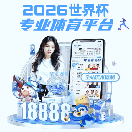
立即注册
万博官方
带您畅享全球体育盛
事
专业平台，数据精准，
高清直播
覆盖热门体育项
目。
聚焦足球、篮球、电竞等赛事，
每日内容实时更
新
。
极速访问
下载APP