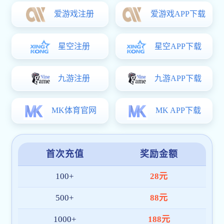
克莱谈投篮热爱：热情驱动我
走到今天的篮球之路
2026-06-08 00:32
33 次阅读
首页
/
体育动态
在篮球的世界里，克莱·汤普森以其卓越的投篮技术和
对比赛的热情而备受瞩目。他的职业生涯不仅是个人
成就的体现，更是对篮球这项运动深刻热爱的真实写
照。本文将从四个方面深入探讨克莱谈及投篮热爱的
故事，以及这种热情如何驱动他走到今天的篮球之
路。这四个方面分别是：投篮作为艺术、坚持与努力
的重要性、团队精神与合作、以及激励他人的使命
感。通过这些角度，我们能更全面地理解克莱在篮球