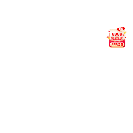
作为一名优秀运动员，克莱不仅关注自身的发展，还
希望通过自己的表现去影响更多的人。他清楚地认识
到，自身所取得的一切成绩都是社会各界支持与鼓励
下取得来的，因此有责任回馈社会，用自己的经历去
激励年轻一代。
无论是在比赛现场还是社区活动中，克莱总是积极参
与各种公益活动，与青少年分享他的篮球梦想和经
验。他鼓励他们勇敢追求梦想，并告诉他们只要努
力，就一定能实现目标。这种积极向上的价值观，让
许多年轻人找到了奋斗方向，也增强了他们追梦路上
的信心。
同时，克莱还希望通过自身影响力去推广篮球文化，