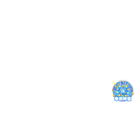
练，不论天气如何变化，他都不会轻言放弃。他相信
“天道酬勤”，只有付出足够多才能收获相应的回报。
因此，无论是在赛季期间还是休赛期，他总会保持高
强度的训练，以确保自己的状态始终处于最佳水平。
此外，克莱也非常重视身体素质和心理素质的培养。
在无数次重复性的训练中，他不仅锻炼了自己的肌肉
记忆，同时也磨练了意志力，使自己能够在关键时刻
保持冷静，为球队赢得胜利。这些坚持不懈的小细节
最终汇聚成了他辉煌职业生涯中的重要组成部分。
3、团队精神与合作
尽管个人能力十分重要，但克莱始终强调团队合作的
重要性。在NBA这样一个高度竞争化的平台上，没有
任何一位球员能够单靠个人能力获得成功。正因如