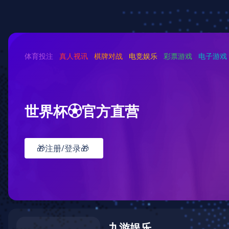
万博官方
带您畅享全球
专业平台，数据精准，
高清直播
覆盖热
聚焦足球、篮球、电竞等赛事，
每日内
极速访问
下载APP