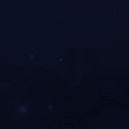
App下载
关于我们
隐私政策
服务协议
网站地图