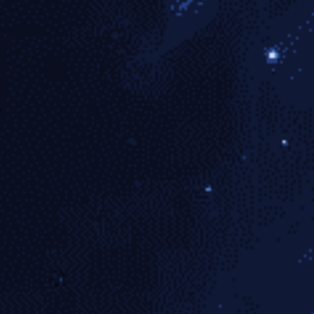
与此同时，他还时常
学习方式，使得他的
此外，在社交媒体上
用。这不仅增加了外
代表团队精神并且具
4、决定带
可以说，托尼拒绝转
将在当前球队继续积
信念，为年轻球员树
长期而言，此举或许
顺利实现这一目标，
疑将成为他职业生涯