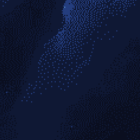
期间拒绝尤文图斯及英超球队追求、全力争取世界杯参赛资格，
看重当下的发展机会，更具备长远发展的眼光，这体现了一名优
，该决定也向整个足球界传达了一种正能量，那就是无论身处何
想。
际行动证明，“格局”不仅体现在眼前利益，还包括长远价值。在未来
。无论结果如何，此番经历都将成为推动其成长的一部分，为日