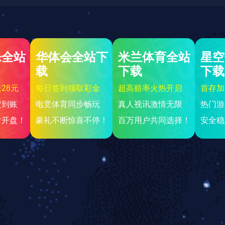
面地理解托尼这一重要决定背后的动机与意义。
职业生涯背景
的年轻球员，自出道以来便展现出了非凡的天赋和潜力。在国内
为各大豪门俱乐部所关注。尤文图斯作为意甲传统强队，一直以
激烈而吸引了全球众多优秀球员。
，托尼逐渐成为了转会市场上的热门人选。不仅仅是尤文，许多
让外界普遍认为，托尼很可能在冬窗期间选择离开当前球队，以
惑时，托尼却做出了不同寻常的选择。他选择留在原有球队，全
反映了他的职业操守，更是体现了他对自身目标清晰坚定的认识
会原因分析
角度来看，托尼意识到转会虽然能够带来短期内经济利益，但长