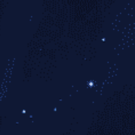
持在当前球队打拼，可以获得更多比赛经验，并提升自己的技术
的信任关系，这也是促使他留队的重要因素之一。
影响他决策的重要因素。每个俱乐部都有自己独特的文化氛围，
尼认为，目前所在球队给予了他充分展示自我的平台，让他感受
，他明确表示希望能参加下一届世界杯，这是每个足球运动员心
家队教练眼中保持良好的状态，而留在原有俱乐部能让他继续得
家队的大概率。
取世界杯资格
资格这一宏伟目标，托尼付出了巨大的努力。他积极参与训练，
，以确保在比赛中能够发挥最佳状态。此外，他还主动与教练进
进方向，以便更好地融入团队之中。