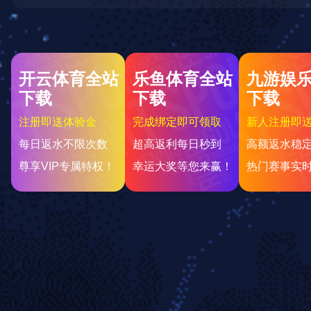
的分析，我们将更全
1、托尼的
托尼是一名备受瞩目
表现迅速崭露头角，
英超联赛则因其竞争
随着联系越来越频繁
表现出浓厚兴趣。这
会。
然而，在面对众多诱
资格。这一决定不仅
2、拒绝转
首先，从个人发展的