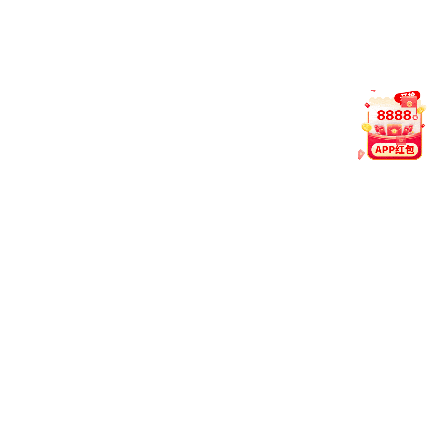
4、未来新组合展望
尽管目前詹姆斯与东契奇尚未组成梦幻搭档，但未来
依然充满无限可能。在NBA这个充满竞争的平台上，
每一位年轻球员都有机会崭露头角并找到属于自己的
最佳搭档。随着时间推移，新一代年轻球员不断涌
现，也许我们会看到更加强大的组合诞生。
除了关注现阶段顶尖球星外，我们也应该关注那些正
在崛起的新秀们。例如，目前联盟中还有很多具有潜
力的新星，他们或许将在未来成为新的焦点。如果这
些年轻选手能够迅速成长，并找到适合自己的搭档，
那么NBA将迎来全新的辉煌时代。
最终，对于雷迪克来说，他仍然怀揣着希望，希望看